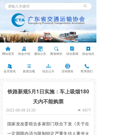
ꄙ
낀
끉
녀
끠
뀴
끈
网站首页
协会介绍
通知公告
数智材价
综合新闻
协会动态
뀡
뀑
뀒
뀁
끅
会员资讯
政策法规
信企公示
活动报名
联系我们
铁路新规5月1日实施：车上吸烟180
天内不能购票
2021-08-09
15:20
넶
6677
国家发改委联合多家部门联合下发《关于在
一定期限内适当限制特定严重失信人乘坐火