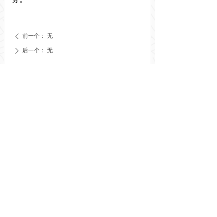
前一个：
无
ꄴ
后一个：
无
ꄲ
业务主管单位：广东省交通运输厅
AAAAA级协会
版权所有©
广东省交通运输协会