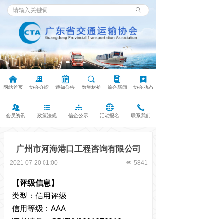
ꄙ
낀
끉
녀
끠
뀴
끈
网站首页
协会介绍
通知公告
数智材价
综合新闻
协会动态
뀡
뀑
뀒
뀁
끅
会员资讯
政策法规
信企公示
活动报名
联系我们
广州市河海港口工程咨询有限公司
2021-07-20
01:00
넶
5841
【评级信息】
类型：信用评级
信用等级：AAA