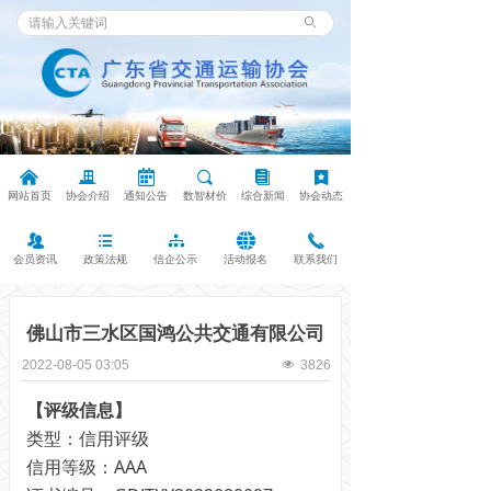
ꄙ
낀
끉
녀
끠
뀴
끈
网站首页
协会介绍
通知公告
数智材价
综合新闻
协会动态
뀡
뀑
뀒
뀁
끅
会员资讯
政策法规
信企公示
活动报名
联系我们
佛山市三水区国鸿公共交通有限公司
2022-08-05
03:05
넶
3826
【评级信息】
类型：信用评级
信用等级：AAA