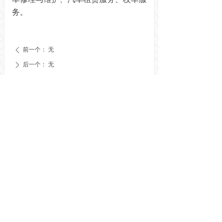
务。
前一个：
无
ꄴ
后一个：
无
ꄲ
业务主管单位：广东省交通运输厅
AAAAA级协会
版权所有©
广东省交通运输协会