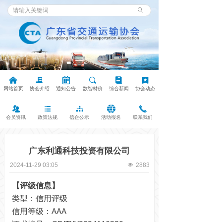
ꄙ
낀
끉
녀
끠
뀴
끈
网站首页
协会介绍
通知公告
数智材价
综合新闻
协会动态
뀡
뀑
뀒
뀁
끅
会员资讯
政策法规
信企公示
活动报名
联系我们
广东利通科技投资有限公司
2024-11-29
03:05
넶
2883
【评级信息】
类型：信用评级
信用等级：AAA