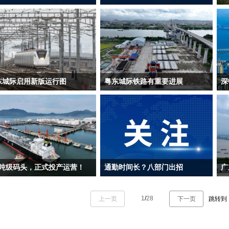
：中国交通报
来源：中国交通报
来
东城际启用新版运行图
粤东城际铁路有重要进展
深
：广东城际、广州地铁
来源：广东铁投
来
播
万吨级码头，正式投产运营！
通勤时间长？八部门出招
来
1
/
28
上一页
下一页
跳转到