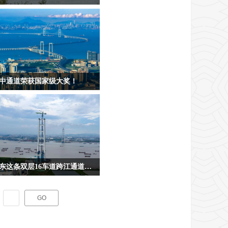
源：广东交通
中通道荣获国家级大奖！
源：粤交集宣、南方+、广东新闻联
等
广东这条双层16车道跨江通道，进展 1！
源：广东省公路建设有限公司
GO