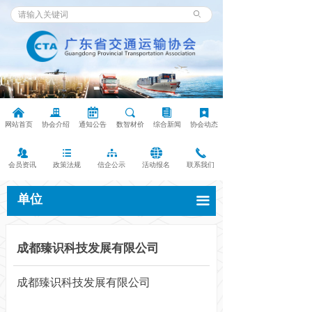
ꄙ
낀
끉
녀
끠
뀴
끈
网站首页
协会介绍
通知公告
数智材价
综合新闻
协会动态
뀡
뀑
뀒
뀁
끅
会员资讯
政策法规
信企公示
活动报名
联系我们
单位
끀
成都臻识科技发展有限公司
成都臻识科技发展有限公司